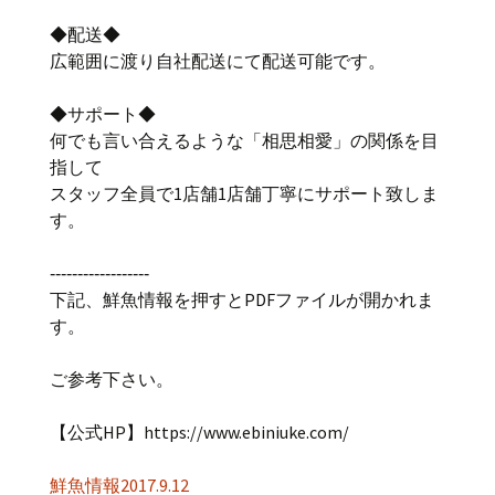
◆配送◆
広範囲に渡り自社配送にて配送可能です。
◆サポート◆
何でも言い合えるような「相思相愛」の関係を目
指して
スタッフ全員で1店舗1店舗丁寧にサポート致しま
す。
‐‐‐‐‐‐‐‐‐‐‐‐‐‐‐‐‐‐
下記、鮮魚情報を押すとPDFファイルが開かれま
す。
ご参考下さい。
【公式HP】https://www.ebiniuke.com/
鮮魚情報2017.9.12