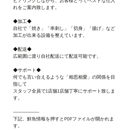
ヒアリングしながら、お客様とってベストな仕入
れをご案内致します。
◆加工◆
自社で「焼き」「串刺し」「切身」「揚げ」など
加工が出来る設備を整えています。
◆配送◆
広範囲に渡り自社配送にて配送可能です。
◆サポート◆
何でも言い合えるような「相思相愛」の関係を目
指して
スタッフ全員で1店舗1店舗丁寧にサポート致しま
す。
‐‐‐‐‐‐‐‐‐‐‐‐‐‐‐‐‐‐
下記、鮮魚情報を押すとPDFファイルが開かれま
す。