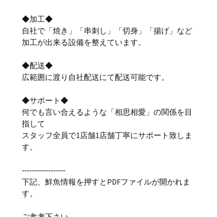
◆加工◆
自社で「焼き」「串刺し」「切身」「揚げ」など
加工が出来る設備を整えています。
◆配送◆
広範囲に渡り自社配送にて配送可能です。
◆サポート◆
何でも言い合えるような「相思相愛」の関係を目
指して
スタッフ全員で1店舗1店舗丁寧にサポート致しま
す。
‐‐‐‐‐‐‐‐‐‐‐‐‐‐‐‐‐‐
下記、鮮魚情報を押すとPDFファイルが開かれま
す。
ご参考下さい。