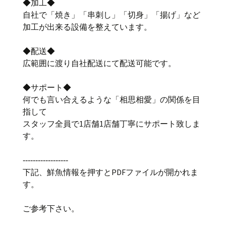
◆加工◆
自社で「焼き」「串刺し」「切身」「揚げ」など
加工が出来る設備を整えています。
◆配送◆
広範囲に渡り自社配送にて配送可能です。
◆サポート◆
何でも言い合えるような「相思相愛」の関係を目
指して
スタッフ全員で1店舗1店舗丁寧にサポート致しま
す。
‐‐‐‐‐‐‐‐‐‐‐‐‐‐‐‐‐‐
下記、鮮魚情報を押すとPDFファイルが開かれま
す。
ご参考下さい。