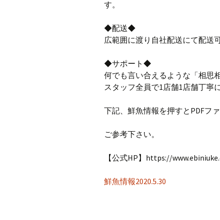
す。
◆配送◆
広範囲に渡り自社配送にて配送
◆サポート◆
何でも言い合えるような「相思
スタッフ全員で1店舗1店舗丁寧
下記、鮮魚情報を押すとPDFフ
ご参考下さい。
【公式HP】https://www.ebiniuke
鮮魚情報2020.5.30