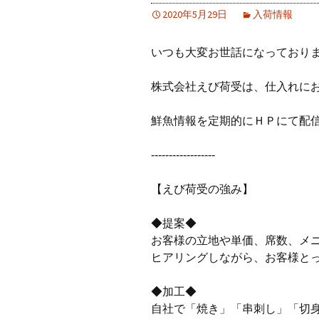
2020年5月29日
入荷情報
いつも大変お世話になっており
株式会社えび荷受は、仕入れに
鮮魚情報を定期的にＨＰにて配
‐‐‐‐‐‐‐‐‐‐‐‐‐‐‐‐‐‐
【えび荷受の強み】
◆提案◆
お客様の立地や単価、席数、メ
ヒアリングしながら、お客様と
◆加工◆
自社で「焼き」「串刺し」「切