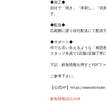
◆加工◆
自社で「焼き」「串刺し」「切
す。
◆配送◆
広範囲に渡り自社配送にて配送
◆サポート◆
何でも言い合えるような「相思
スタッフ全員で1店舗1店舗丁寧
下記、鮮魚情報を押すとPDFフ
ご参考下さい。
【公式HP】https://www.ebiniuke
鮮魚情報2021.4.28