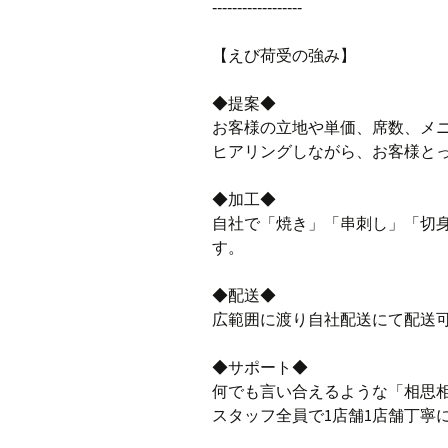
‐‐‐‐‐‐‐‐‐‐‐‐‐‐‐‐‐‐
【えび荷受の強み】
◆提案◆
お客様の立地や単価、席数、メ
ヒアリングしながら、お客様と
◆加工◆
自社で「焼き」「串刺し」「切
す。
◆配送◆
広範囲に渡り自社配送にて配送
◆サポート◆
何でも言い合えるような「相思
スタッフ全員で1店舗1店舗丁寧