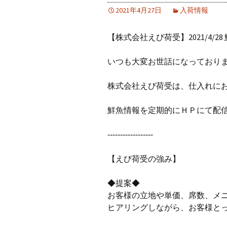
2021年4月27日
入荷情報
【株式会社えび荷受】2021/4/28
いつも大変お世話になっており
株式会社えび荷受は、仕入れに
鮮魚情報を定期的にＨＰにて配
‐‐‐‐‐‐‐‐‐‐‐‐‐‐‐‐‐‐
【えび荷受の強み】
◆提案◆
お客様の立地や単価、席数、メ
ヒアリングしながら、お客様と