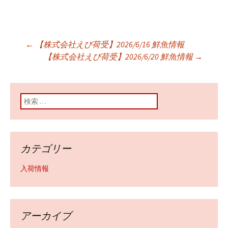
←
【株式会社えび荷受】2026/6/16 鮮魚情報
投稿ナビゲーショ
【株式会社えび荷受】2026/6/20 鮮魚情報
→
ン
検索:
カテゴリー
入荷情報
アーカイブ