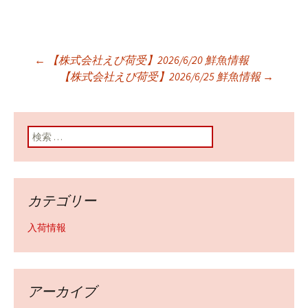
←
【株式会社えび荷受】2026/6/20 鮮魚情報
投稿ナビゲーショ
【株式会社えび荷受】2026/6/25 鮮魚情報
→
ン
検索:
カテゴリー
入荷情報
アーカイブ